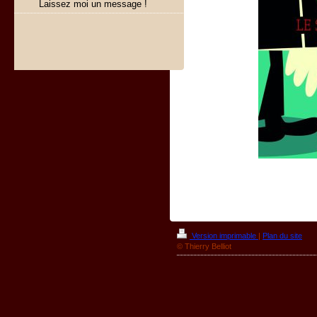
Laissez moi un message !
Version imprimable
|
Plan du site
© Thierry Belliot