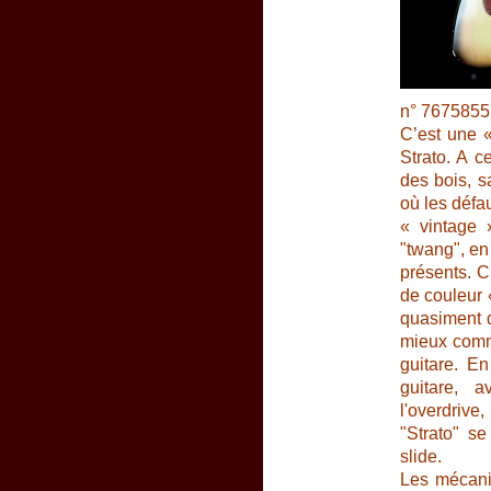
n° 7675855
C’est une 
Strato. A c
des bois, s
où les défau
« vintage 
"twang", en
présents. C’
de couleur 
quasiment d
mieux comme
guitare. En
guitare, 
l'overdrive
"Strato" se
slide.
Les mécaniq