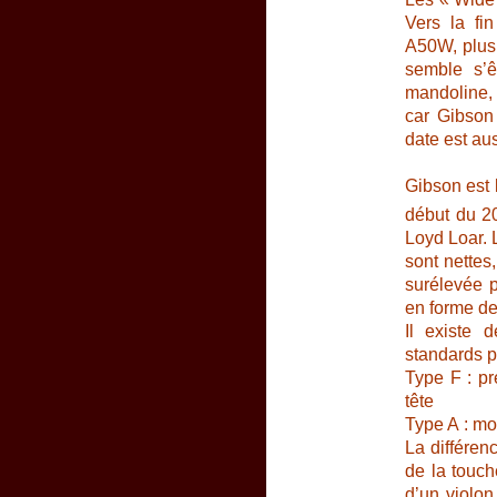
Vers la fi
A50W, plus 
semble s’êt
mandoline, et
car Gibson
date est aus
Gibson est 
début du 2
Loyd Loar. 
sont nettes
surélevée p
en forme de 
Il existe
standards pa
Type F : pr
tête
Type A : mo
La différen
de la touch
d’un violon