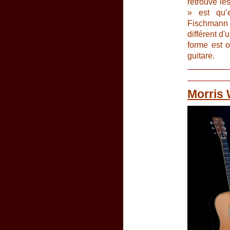
retrouve le
» est qu’e
Fischmann e
différent d
forme est o
guitare.
Morris