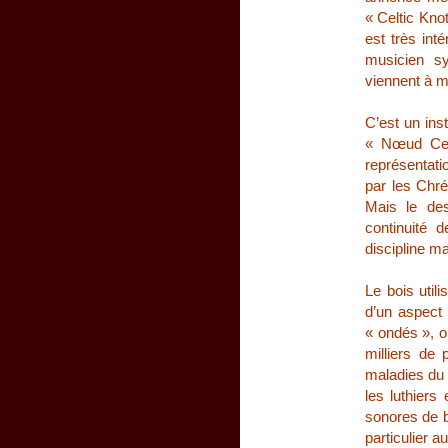
« Celtic Kno
est très int
musicien sy
viennent à m
C’est un ins
« Nœud Celt
représentati
par les Chrét
Mais le des
continuité 
discipline m
Le bois util
d’un aspect 
« ondés », o
milliers de 
maladies du 
les luthiers
sonores de b
particulier a