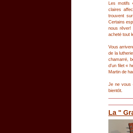
Les motifs 
claires affe
trouvent sur
Certains espr
nous rêver! 
acheté tout l
Vous arrivere
de la lutheri
chamarré, bor
d’un filet «
Martin de ha
Je ne vous dé
bientôt.
La " Gr