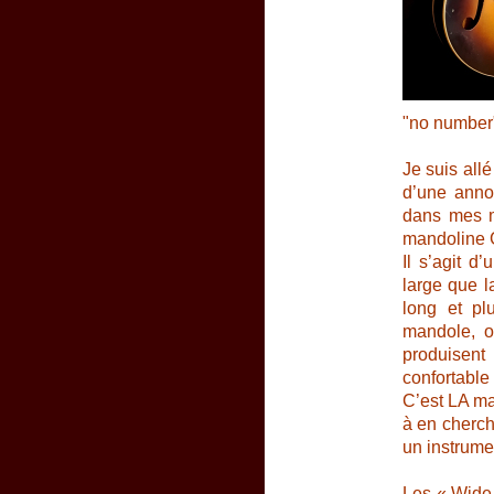
"no number
Je suis all
d’une anno
dans mes ma
mandoline G
Il s’agit d
large que l
long et pl
mandole, 
produisent
confortabl
C’est LA ma
à en cherch
un instrumen
Les « Wide 