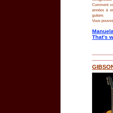
Comment vous
années à en 
guitare.
Vous pouvez 
Manuel
That's w
GIBSON