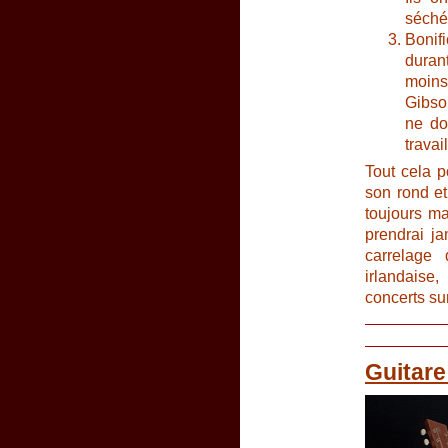
séché
Bonif
durant
moins
Gibso
ne do
travai
Tout cela 
son rond et
toujours ma
prendrai ja
carrelage
irlandaise
concerts su
Guitare