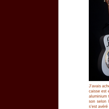
J’avais ach
caisse est 
aluminium tr
son selon 
s’est avéré 