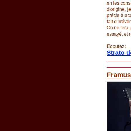
en les cons
d'origine, j
précis à acc
fait d'irréver
On ne fera 
essayé, et 
Ecoutez:
Strato 
Framus 