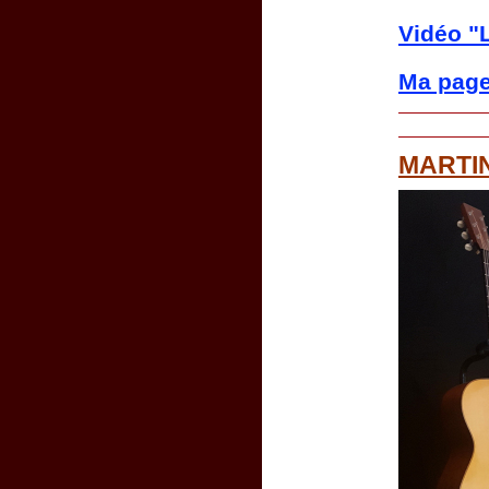
Vidéo "L
Ma pag
MARTIN