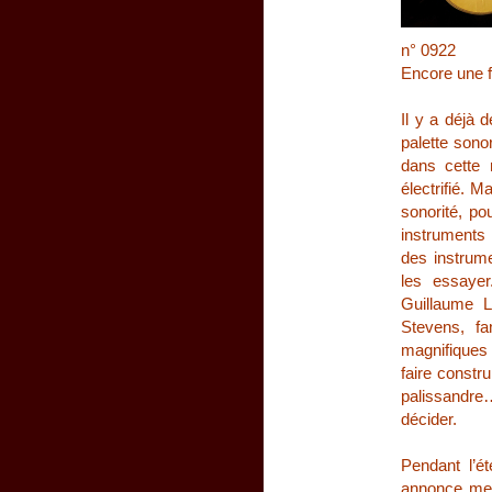
n° 0922
Encore une f
Il y a déjà 
palette son
dans cette 
électrifié. M
sonorité, po
instruments
des instrume
les essayer
Guillaume L
Stevens, fa
magnifiques
faire constru
palissandre
décider.
Pendant l’é
annonce me 