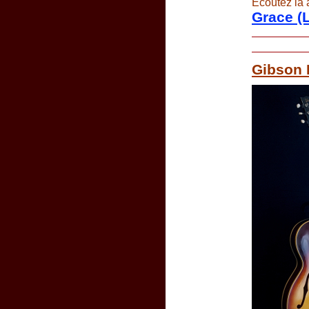
Ecoutez là 
Grace (
Gibson 