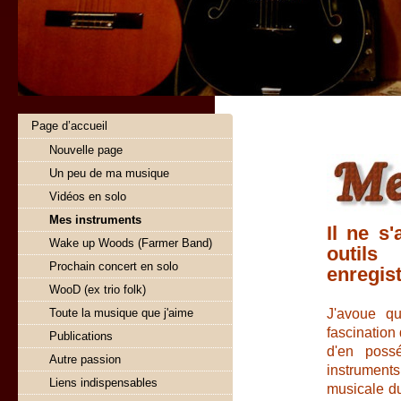
Page d’accueil
Nouvelle page
Un peu de ma musique
Vidéos en solo
Mes instruments
Il ne s
Wake up Woods (Farmer Band)
outils
Prochain concert en solo
enregis
WooD (ex trio folk)
J'avoue q
Toute la musique que j'aime
fascination 
Publications
d'en poss
Autre passion
instrument
Liens indispensables
musicale d