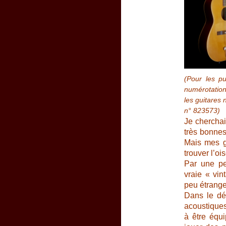
(Pour les pu
numérotation
les guitares 
n° 823573)
Je chercha
très bonnes
Mais mes gu
trouver l’oi
Par une pe
vraie « vi
peu étrange
Dans le dé
acoustiques
à être équ