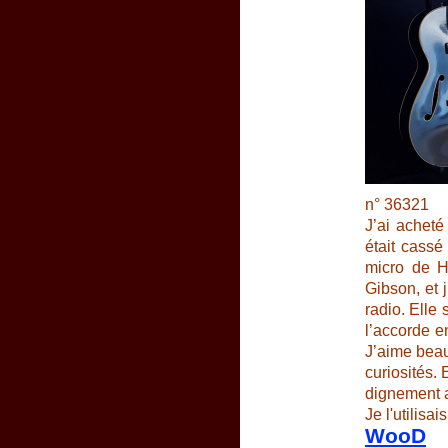
n° 36321
J’ai acheté
était cassé
micro de H
Gibson, et j
radio. Elle
l’accorde e
J’aime beauc
curiosités. 
dignement a
Je l'utilis
WooD