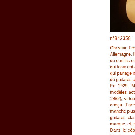
n°942358
Christian Fre
Allemagne. I
de conflits c
qui faisaient
qui partage 
de guitares 
En 1929, Ma
modèles act
1982),
virtu
conçu. Form
manche plus 
guitares cla
marque, et, 
Dans le dé