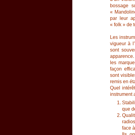
bossage s
« Mandoline
par leur a
« folk » de 
Les instrum
vigueur à l
sont souven
apparence. C
les marque
façon effi
sont visible
remis en éta
Quel intérê
instrument 
Stabi
que de
Quali
radios
face à
Ils o