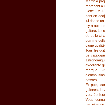
Martin a pro
reprenant à l
Cette OM-18 
sont en acaj
lui donne un 
n’y a aucune
guitare. Le l
de celle-ci
comme celle 
d’une qualit
Tous les gui
Le catalogu
astronomiqu
excellente gu
marque. J
d’enthousias
basses.
Et puis, da
guitares, je
vue. Je l’es
Vous connai
vertigineuse