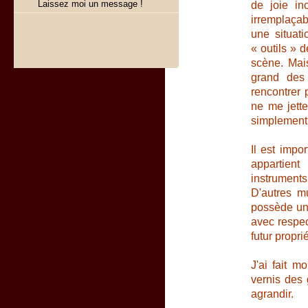
Laissez moi un message !
de joie in
irremplaçab
une situat
« outils » d
scène. Mai
grand des 
rencontrer 
ne me jette
simplement 
Il est impo
appartien
instrument
D'autres mu
possède un 
avec respec
futur proprié
J'ai fait m
vernis des 
agrandir.