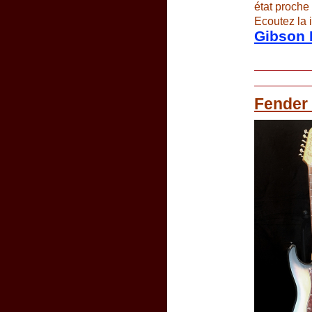
état proche
Ecoutez la i
Gibson 
Fender 