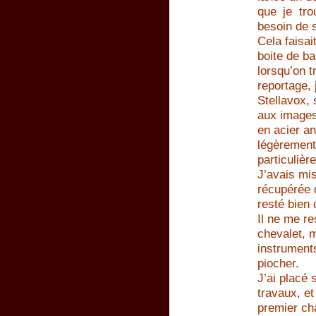
que je tro
besoin de s
Cela faisa
boite de b
lorsqu’on t
reportage,
Stellavox,
aux images 
en acier an
légèrement 
particulière
J’avais mi
récupérée d
resté bien 
Il ne me r
chevalet, m
instruments
piocher.
J’ai placé
travaux, et
premier cha