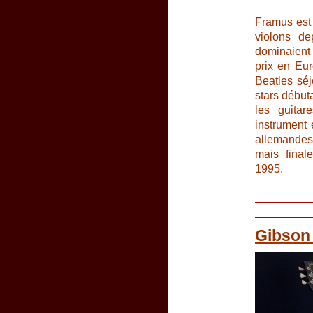
Framus est 
violons d
dominaient 
prix en Eu
Beatles sé
stars début
les guitar
instrument 
allemandes 
mais finale
1995.
Gibson