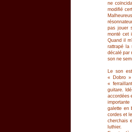
ne coïncida
modifié cer
Malheureuse
résonnateur
pas jouer s
monté cet i
Quand il m'a
rattrapé la
décalé par 
son ne semb
Le son est
« Dobro » 
« ferraill
guitare. Id
accordées e
importante 
galette en b
cordes et le
cherchais e
luthier.