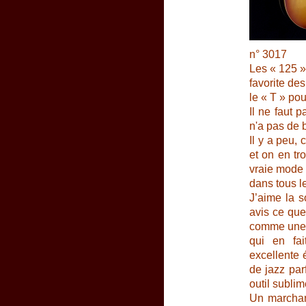
n° 3017
Les « 125 »
favorite des
le « T » po
Il ne faut 
n'a pas de 
Il y a peu, 
et on en tr
vraie mode 
dans tous le
J’aime la s
avis ce que
comme une œ
qui en fai
excellente 
de jazz par
outil subli
Un marchan