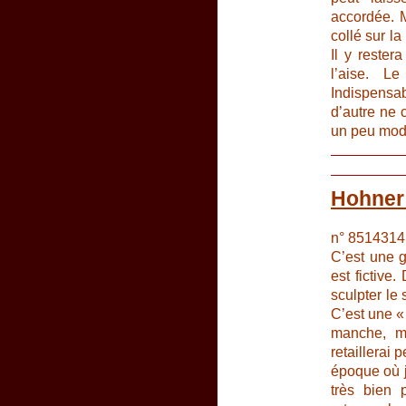
accordée. 
collé sur l
Il y rester
l’aise. L
Indispensa
d’autre ne 
un peu modif
Hohner 
n° 8514314
C’est une g
est fictive
sculpter le
C’est une « 
manche, mê
retaillerai 
époque où j
très bien