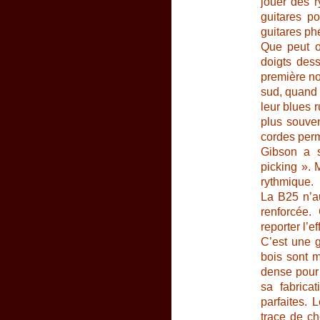
jouer des r
guitares p
guitares ph
Que peut o
doigts dess
première no
sud, quand
leur blues r
plus souve
cordes perm
Gibson a s
picking ». 
rythmique.
La B25 n’au
renforcée.
reporter l’ef
C’est une g
bois sont m
dense pour 
sa fabrica
parfaites. 
trace de ch